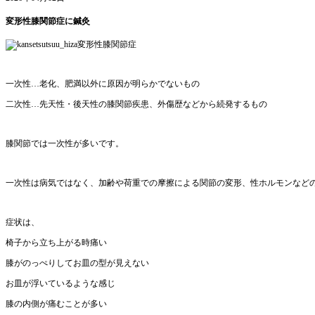
変形性膝関節症に鍼灸
変形性膝関節症
一次性…老化、肥満以外に原因が明らかでないもの
二次性…先天性・後天性の膝関節疾患、外傷歴などから続発するもの
膝関節では一次性が多いです。
一次性は病気ではなく、加齢や荷重での摩擦による関節の変形、性ホルモンなど
症状は、
椅子から立ち上がる時痛い
膝がのっぺりしてお皿の型が見えない
お皿が浮いているような感じ
膝の内側が痛むことが多い