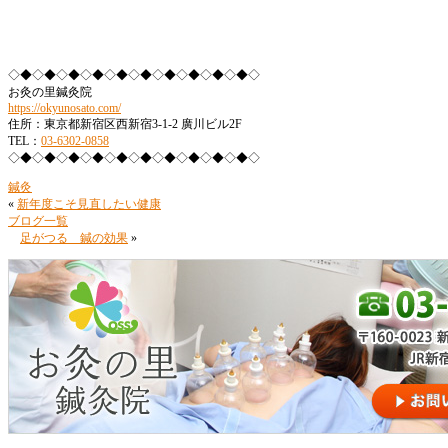
◇◆◇◆◇◆◇◆◇◆◇◆◇◆◇◆◇◆◇◆◇
お灸の里鍼灸院
https://okyunosato.com/
住所：東京都新宿区西新宿3-1-2 廣川ビル2F
TEL：
03-6302-0858
◇◆◇◆◇◆◇◆◇◆◇◆◇◆◇◆◇◆◇◆◇
鍼灸
«
新年度こそ見直したい健康
ブログ一覧
足がつる 鍼の効果
»