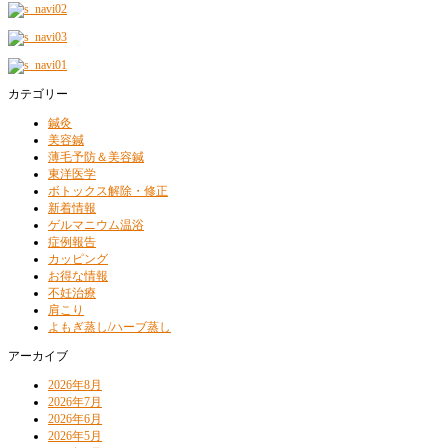
カテゴリー
鍼灸
美容鍼
薄毛予防＆美容鍼
東洋医学
ボトックス解除・修正
新着情報
ゲルマニウム温浴
症例報告
カッピング
お得な情報
不妊治療
肩こり
よもぎ蒸し/ハーブ蒸し
アーカイブ
2026年8月
2026年7月
2026年6月
2026年5月