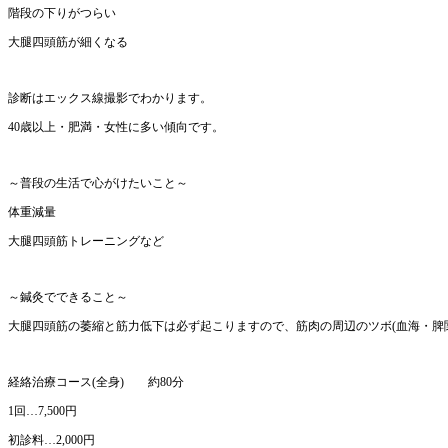
階段の下りがつらい
大腿四頭筋が細くなる
診断はエックス線撮影でわかります。
40歳以上・肥満・女性に多い傾向です。
～普段の生活で心がけたいこと～
体重減量
大腿四頭筋トレーニングなど
～鍼灸でできること～
大腿四頭筋の萎縮と筋力低下は必ず起こりますので、筋肉の周辺のツボ(血海・脾
経絡治療コース(全身) 約80分
1回…7,500円
初診料…2,000円