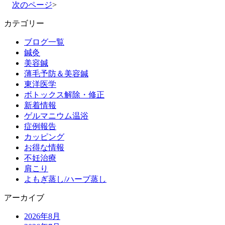
次のページ
>
カテゴリー
ブログ一覧
鍼灸
美容鍼
薄毛予防＆美容鍼
東洋医学
ボトックス解除・修正
新着情報
ゲルマニウム温浴
症例報告
カッピング
お得な情報
不妊治療
肩こり
よもぎ蒸し/ハーブ蒸し
アーカイブ
2026年8月