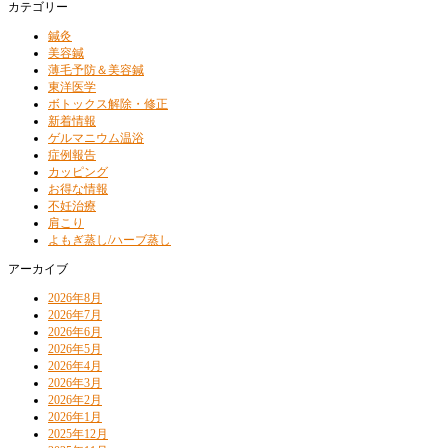
カテゴリー
鍼灸
美容鍼
薄毛予防＆美容鍼
東洋医学
ボトックス解除・修正
新着情報
ゲルマニウム温浴
症例報告
カッピング
お得な情報
不妊治療
肩こり
よもぎ蒸し/ハーブ蒸し
アーカイブ
2026年8月
2026年7月
2026年6月
2026年5月
2026年4月
2026年3月
2026年2月
2026年1月
2025年12月