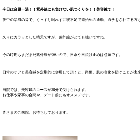
今日は台風一過！！紫外線にも負けない肌つくりを！！美容鍼で！
夜中の暴風の音で、ぐっすり眠れずに寝不足で週始めの通勤、通学をされてる方
久々にカラッとした晴天ですが、紫外線がとても強いですね。
今の時期もまだまだ紫外線が強いので、日傘や日焼け止めは必須です。
日常のケアと美容鍼を定期的に併用して頂くと、尚更、肌の老化を防ぐことが出
当院では、美容鍼のコースが30分で受けられます。
お仕事や家事の合間や、デート前にもオススメです。
皆さまのご来院、お待ちしております。