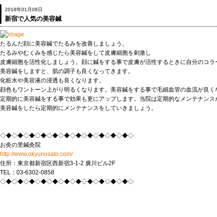
2018年01月08日
新宿で人気の美容鍼
たるんだ顔に美容鍼でたるみを改善しましょう。
たるみやむくみを感じたら美容鍼をして皮膚細胞を刺激し
皮膚細胞を活性化しましょう。顔に鍼をする事で皮膚が活性するときに自分のコラ
美容鍼をしますと、肌の調子も良くなってきます。
化粧水や美容液の浸透も良くなります。
顔色もワントーン上がり明るくなります。美容鍼をする事で毛細血管の血流が良く
定期的に美容鍼をする事で効果も更にアップします。当院は定期的なメンテナンス
美容鍼をしたら定期的にメンテナンスをしていきましょう。
◇◆◇◆◇◆◇◆◇◆◇◆◇◆◇◆◇◆◇◆◇◆◇
お灸の里鍼灸院
http://www.okyunosato.com/
住所：東京都新宿区西新宿3-1-2 廣川ビル2F
TEL：03-6302-0858
◇◆◇◆◇◆◇◆◇◆◇◆◇◆◇◆◇◆◇◆◇◆◇