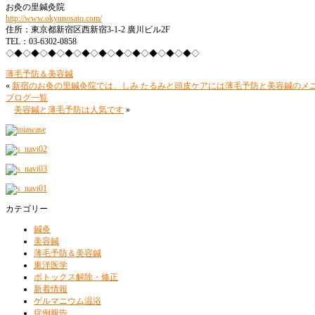
お灸の里鍼灸院
http://www.okyunosato.com/
住所：東京都新宿区西新宿3-1-2 廣川ビル2F
TEL：03-6302-0858
◇◆◇◆◇◆◇◆◇◆◇◆◇◆◇◆◇◆◇◆◇◆◇
薄毛予防＆美容鍼
«
新宿のお灸の里鍼灸院では、しみ たるみと頭皮ケアには薄毛予防と美容鍼のメ
ブログ一覧
美容鍼と薄毛予防は人気です
»
カテゴリー
鍼灸
美容鍼
薄毛予防＆美容鍼
東洋医学
ボトックス解除・修正
新着情報
ゲルマニウム温浴
症例報告