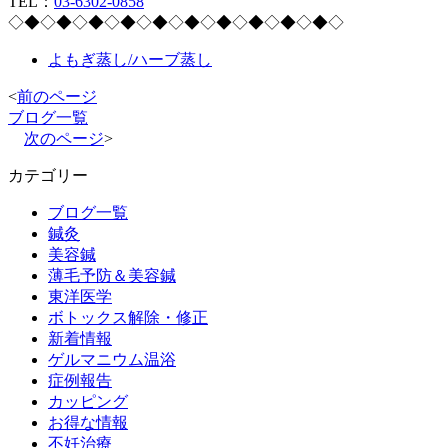
TEL：
03-6302-0858
◇◆◇◆◇◆◇◆◇◆◇◆◇◆◇◆◇◆◇◆◇
よもぎ蒸し/ハーブ蒸し
<
前のページ
ブログ一覧
次のページ
>
カテゴリー
ブログ一覧
鍼灸
美容鍼
薄毛予防＆美容鍼
東洋医学
ボトックス解除・修正
新着情報
ゲルマニウム温浴
症例報告
カッピング
お得な情報
不妊治療