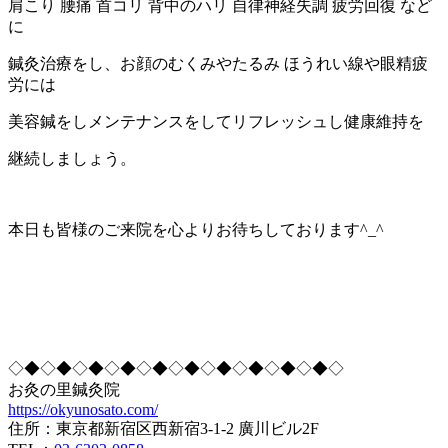
肩こり 腰痛 首コリ 背中のハリ 自律神経失調 疲労回復 など
に
鍼灸治療をし、お顔のむくみやたるみ ほうれい線や眼精疲
労には
美容鍼をしメンテナンスをしてリフレッシュし健康維持を
継続しましょう。
本日も皆様のご来院を心よりお待ちしております^_^
◇◆◇◆◇◆◇◆◇◆◇◆◇◆◇◆◇◆◇◆◇
お灸の里鍼灸院
https://okyunosato.com/
住所：東京都新宿区西新宿3-1-2 廣川ビル2F