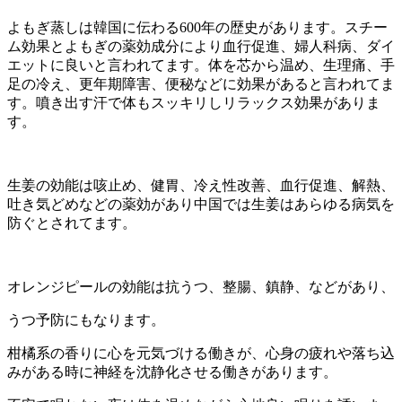
よもぎ蒸しは韓国に伝わる600年の歴史があります。スチー
ム効果とよもぎの薬効成分により血行促進、婦人科病、ダイ
エットに良いと言われてます。体を芯から温め、生理痛、手
足の冷え、更年期障害、便秘などに効果があると言われてま
す。噴き出す汗で体もスッキリしリラックス効果がありま
す。
生姜の効能は咳止め、健胃、冷え性改善、血行促進、解熱、
吐き気どめなどの薬効があり中国では生姜はあらゆる病気を
防ぐとされてます。
オレンジピールの効能は抗うつ、整腸、鎮静、などがあり、
うつ予防にもなります。
柑橘系の香りに心を元気づける働きが、心身の疲れや落ち込
みがある時に神経を沈静化させる働きがあります。