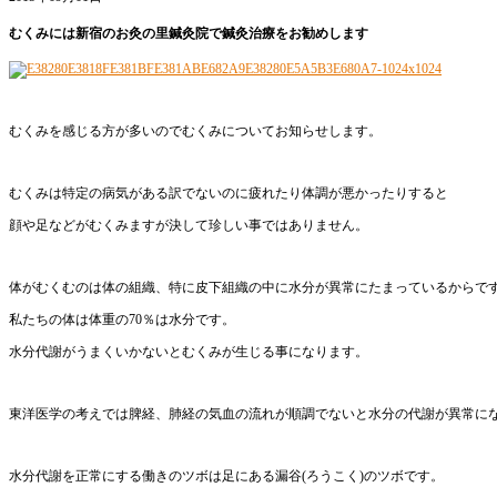
むくみには新宿のお灸の里鍼灸院で鍼灸治療をお勧めします
むくみを感じる方が多いのでむくみについてお知らせします。
むくみは特定の病気がある訳でないのに疲れたり体調が悪かったりすると
顔や足などがむくみますが決して珍しい事ではありません。
体がむくむのは体の組織、特に皮下組織の中に水分が異常にたまっているからで
私たちの体は体重の70％は水分です。
水分代謝がうまくいかないとむくみが生じる事になります。
東洋医学の考えでは脾経、肺経の気血の流れが順調でないと水分の代謝が異常に
水分代謝を正常にする働きのツボは足にある漏谷(ろうこく)のツボです。