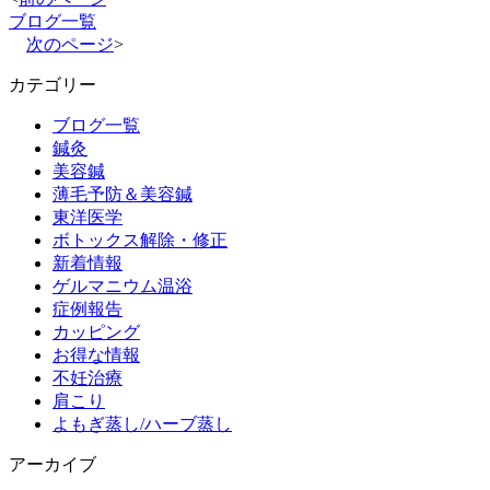
ブログ一覧
次のページ
>
カテゴリー
ブログ一覧
鍼灸
美容鍼
薄毛予防＆美容鍼
東洋医学
ボトックス解除・修正
新着情報
ゲルマニウム温浴
症例報告
カッピング
お得な情報
不妊治療
肩こり
よもぎ蒸し/ハーブ蒸し
アーカイブ