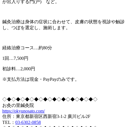
が出入りする門(戸) など。
鍼灸治療は身体の症状に合わせて、皮膚の状態を視診や触診
し、つぼを選定し、施術します。
経絡治療コース…約80分
1回…7,500円
初診料…2,000円
※支払方法は現金・PayPayのみです。
◇◆◇◆◇◆◇◆◇◆◇◆◇◆◇◆◇◆◇◆◇
お灸の里鍼灸院
https://okyunosato.com/
住所：東京都新宿区西新宿3-1-2 廣川ビル2F
TEL：
03-6302-0858