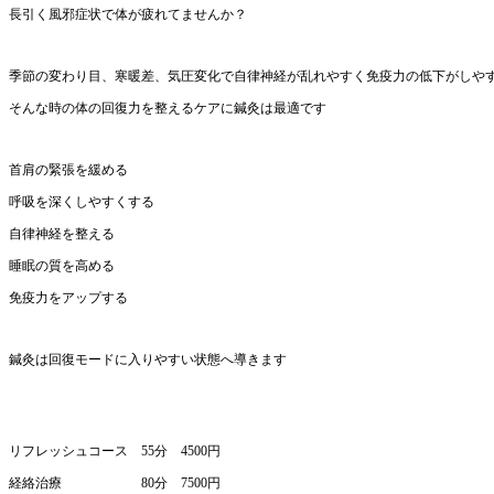
長引く風邪症状で体が疲れてませんか？
季節の変わり目、寒暖差、気圧変化で自律神経が乱れやすく免疫力の低下がしや
そんな時の体の回復力を整えるケアに鍼灸は最適です
首肩の緊張を緩める
呼吸を深くしやすくする
自律神経を整える
睡眠の質を高める
免疫力をアップする
鍼灸は回復モードに入りやすい状態へ導きます
リフレッシュコース 55分 4500円
経絡治療 80分 7500円