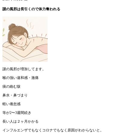
謎の風邪は長引くので体力奪われる
謎の風邪が増加してます。
喉の強い違和感・激痛
痰の絡む咳
鼻水・鼻づまり
軽い倦怠感
等が2〜3週間続き
長い人は２ヶ月かかる
インフルエンザでもなくコロナでもなく原因がわからないと。