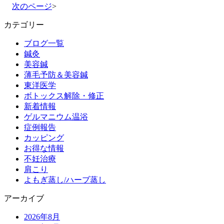
次のページ
>
カテゴリー
ブログ一覧
鍼灸
美容鍼
薄毛予防＆美容鍼
東洋医学
ボトックス解除・修正
新着情報
ゲルマニウム温浴
症例報告
カッピング
お得な情報
不妊治療
肩こり
よもぎ蒸し/ハーブ蒸し
アーカイブ
2026年8月