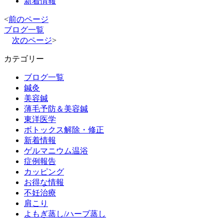
新着情報
<
前のページ
ブログ一覧
次のページ
>
カテゴリー
ブログ一覧
鍼灸
美容鍼
薄毛予防＆美容鍼
東洋医学
ボトックス解除・修正
新着情報
ゲルマニウム温浴
症例報告
カッピング
お得な情報
不妊治療
肩こり
よもぎ蒸し/ハーブ蒸し