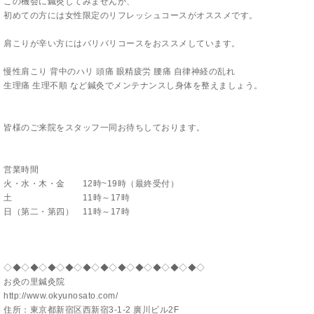
この機会に鍼灸してみませんか、
初めての方には女性限定のリフレッシュコースがオススメです。
肩こりが辛い方にはバリバリコースをおススメしています。
慢性肩こり 背中のハリ 頭痛 眼精疲労 腰痛 自律神経の乱れ
生理痛 生理不順 など鍼灸でメンテナンスし身体を整えましょう。
皆様のご来院をスタッフ一同お待ちしております。
営業時間
火・水・木・金 12時~19時（最終受付）
土 11時～17時
日（第二・第四） 11時～17時
◇◆◇◆◇◆◇◆◇◆◇◆◇◆◇◆◇◆◇◆◇◆◇
お灸の里鍼灸院
http://www.okyunosato.com/
住所：東京都新宿区西新宿3-1-2 廣川ビル2F