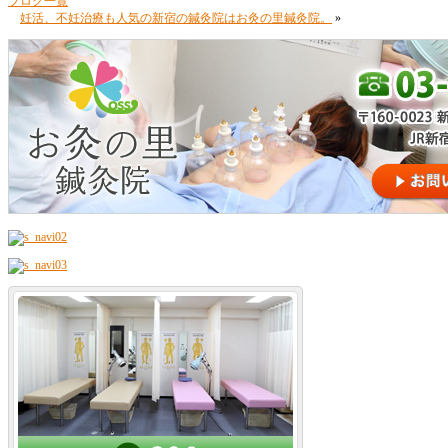
ブログ一覧
妊活、不妊治療も人気の新宿の鍼灸院はお灸の里鍼灸院。
»