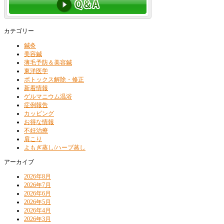
カテゴリー
鍼灸
美容鍼
薄毛予防＆美容鍼
東洋医学
ボトックス解除・修正
新着情報
ゲルマニウム温浴
症例報告
カッピング
お得な情報
不妊治療
肩こり
よもぎ蒸し/ハーブ蒸し
アーカイブ
2026年8月
2026年7月
2026年6月
2026年5月
2026年4月
2026年3月