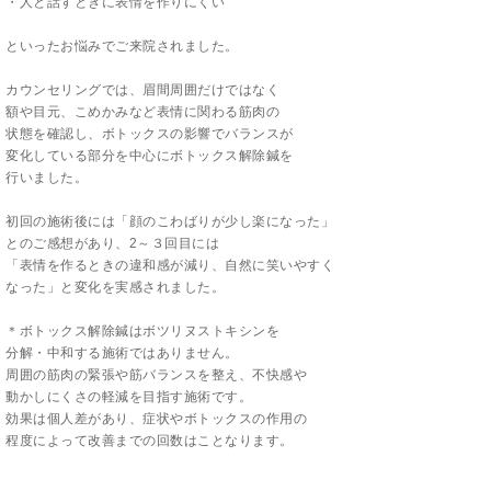
・人と話すときに表情を作りにくい
といったお悩みでご来院されました。
カウンセリングでは、眉間周囲だけではなく
額や目元、こめかみなど表情に関わる筋肉の
状態を確認し、ボトックスの影響でバランスが
変化している部分を中心にボトックス解除鍼を
行いました。
初回の施術後には「顔のこわばりが少し楽になった」
とのご感想があり、2～３回目には
「表情を作るときの違和感が減り、自然に笑いやすく
なった」と変化を実感されました。
＊ボトックス解除鍼はボツリヌストキシンを
分解・中和する施術ではありません。
周囲の筋肉の緊張や筋バランスを整え、不快感や
動かしにくさの軽減を目指す施術です。
効果は個人差があり、症状やボトックスの作用の
程度によって改善までの回数はことなります。