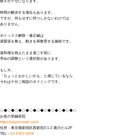
硬さがクセになります。
時間が解決する場合もあります。
ですが、何もせずに待つしかないわけでは
ありません。
ボトックス解除・修正鍼は
過緊張を整え、動きを再教育する施術です。
違和感を抱えたまま過ごす前に
早めの調整という選択肢があります。
もし今、
「ちょっとおかしいかも」と感じているなら
それは十分ご相談のタイミングです。
◇◆◇◆◇◆◇◆◇◆◇◆◇◆◇◆◇◆◇◆◇
お灸の里鍼灸院
https://okyunosato.com/
住所：東京都新宿区西新宿3-1-2 廣川ビル2F
TEL：
03-6302-0858