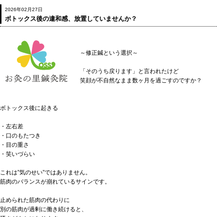
2026年02月27日
ボトックス後の違和感、放置していませんか？
～修正鍼という選択～
「そのうち戻ります」と言われたけど
笑顔が不自然なまま数ヶ月を過ごすのですか？
ボトックス後に起きる
・左右差
・口のもたつき
・目の重さ
・笑いづらい
これは”気のせい”ではありません。
筋肉のバランスが崩れているサインです。
止められた筋肉の代わりに
別の筋肉が過剰に働き続けると、