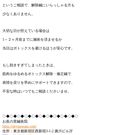
というご相談で、解除鍼にいらっしゃる方も
少なくありません。
大切な日が控えている場合は
1～２ヶ月前までに施術を済ませるか
当日はボトックスを避けるほうが安心です。
もし効きすぎてしまったときは、
筋肉をゆるめるボトックス解除・修正鍼で
表情を戻りを早めにサポートできますので、
不安な時はいつでもご相談くださいませ。
◇◆◇◆◇◆◇◆◇◆◇◆◇◆◇◆◇◆◇◆◇
お灸の里鍼灸院
https://okyunosato.com/
住所：東京都新宿区西新宿3-1-2 廣川ビル2F