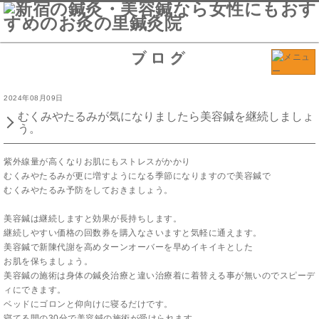
ブログ
2024年08月09日
むくみやたるみが気になりましたら美容鍼を継続しましょ
う。
紫外線量が高くなりお肌にもストレスがかかり
むくみやたるみが更に増すようになる季節になりますので美容鍼で
むくみやたるみ予防をしておきましょう。
美容鍼は継続しますと効果が長持ちします。
継続しやすい価格の回数券を購入なさいますと気軽に通えます。
美容鍼で新陳代謝を高めターンオーバーを早めイキイキとした
お肌を保ちましょう。
美容鍼の施術は身体の鍼灸治療と違い治療着に着替える事が無いのでスピーデ
ィにできます。
ベッドにゴロンと仰向けに寝るだけです。
寝てる間の30分で美容鍼の施術が受けられます。