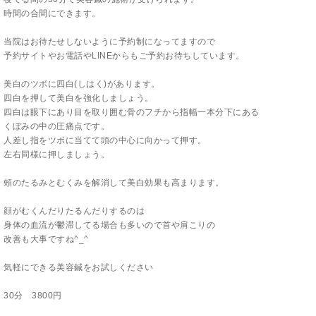
時間の合間にできます。
当院はお待たせしないように予約制になってますので
予約サイトやお電話やLINEからもご予約お待ちしています。
美白のツボに四白(しはく)があります。
四白を押して美白を強化しましょう。
四白は眼下にあり目を取り囲む骨のフチから指幅一本分下にある
くぼみの中の圧痛点です。
人差し指をツボに当てて頭の中心に向かって押す。
左右同様に押しましょう。
頰のたるみとむくみを解消して美白効果も高まります。
顔がむくんだりたるんだりするのは
身体の血流が鬱滞してる場合も多いので首や肩こりの
改善も大事ですね^_^
気軽にできる美容鍼をお試しください
30分 3800円