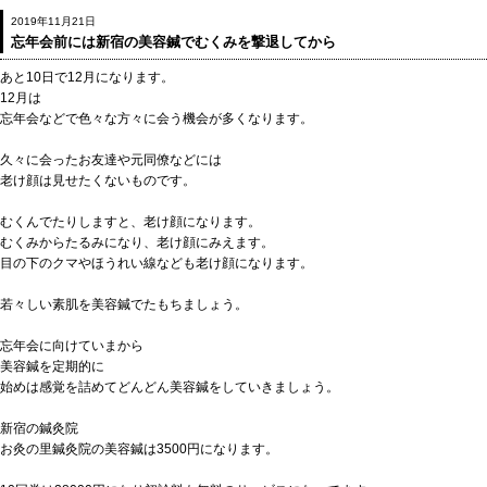
2019年11月21日
忘年会前には新宿の美容鍼でむくみを撃退してから
あと10日で12月になります。
12月は
忘年会などで色々な方々に会う機会が多くなります。
久々に会ったお友達や元同僚などには
老け顔は見せたくないものです。
むくんでたりしますと、老け顔になります。
むくみからたるみになり、老け顔にみえます。
目の下のクマやほうれい線なども老け顔になります。
若々しい素肌を美容鍼でたもちましょう。
忘年会に向けていまから
美容鍼を定期的に
始めは感覚を詰めてどんどん美容鍼をしていきましょう。
新宿の鍼灸院
お灸の里鍼灸院の美容鍼は3500円になります。