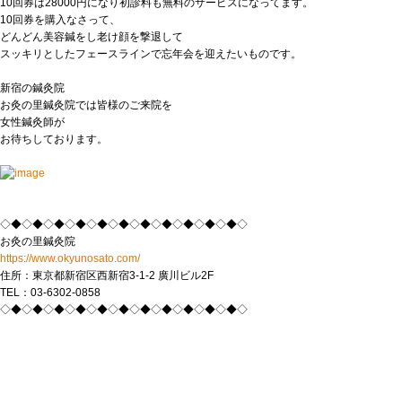
10回券は28000円になり初診料も無料のサービスになってます。
10回券を購入なさって、
どんどん美容鍼をし老け顔を撃退して
スッキリとしたフェースラインで忘年会を迎えたいものです。
新宿の鍼灸院
お灸の里鍼灸院では皆様のご来院を
女性鍼灸師が
お待ちしております。
◇◆◇◆◇◆◇◆◇◆◇◆◇◆◇◆◇◆◇◆◇◆◇
お灸の里鍼灸院
https://www.okyunosato.com/
住所：東京都新宿区西新宿3-1-2 廣川ビル2F
TEL：03-6302-0858
◇◆◇◆◇◆◇◆◇◆◇◆◇◆◇◆◇◆◇◆◇◆◇