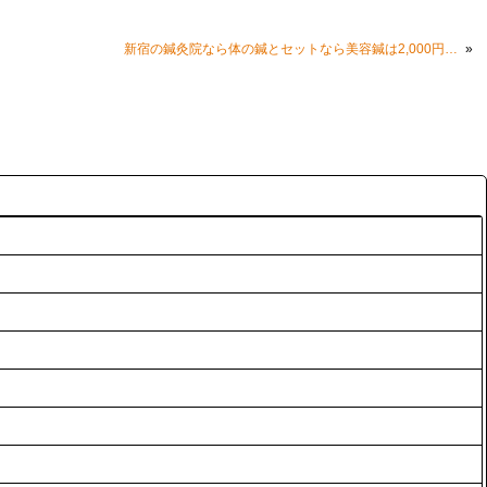
»
新宿の鍼灸院なら体の鍼とセットなら美容鍼は2,000円になりお得です。