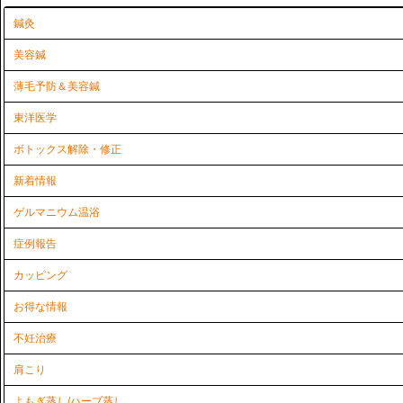
鍼灸
美容鍼
薄毛予防＆美容鍼
東洋医学
ボトックス解除・修正
新着情報
ゲルマニウム温浴
症例報告
カッピング
お得な情報
不妊治療
肩こり
よもぎ蒸し/ハーブ蒸し