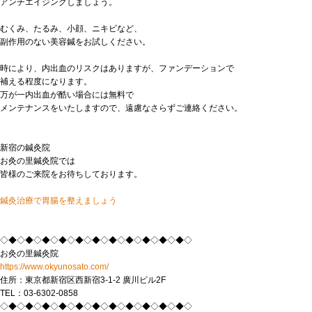
アンチエイジングしましょう。
むくみ、たるみ、小顔、ニキビなど、
副作用のない美容鍼をお試しください。
時により、内出血のリスクはありますが、ファンデーションで
補える程度になります。
万が一内出血が酷い場合には無料で
メンテナンスをいたしますので、遠慮なさらずご連絡ください。
新宿の鍼灸院
お灸の里鍼灸院では
皆様のご来院をお待ちしております。
鍼灸治療で胃腸を整えましょう
◇◆◇◆◇◆◇◆◇◆◇◆◇◆◇◆◇◆◇◆◇◆◇
お灸の里鍼灸院
https://www.okyunosato.com/
住所：東京都新宿区西新宿3-1-2 廣川ビル2F
TEL：03-6302-0858
◇◆◇◆◇◆◇◆◇◆◇◆◇◆◇◆◇◆◇◆◇◆◇