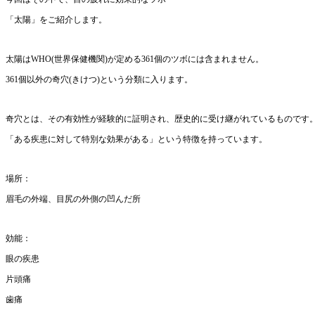
「太陽」をご紹介します。
太陽はWHO(世界保健機関)が定める361個のツボには含まれません。
361個以外の奇穴(きけつ)という分類に入ります。
奇穴とは、その有効性が経験的に証明され、歴史的に受け継がれているものです
「ある疾患に対して特別な効果がある」という特徴を持っています。
場所：
眉毛の外端、目尻の外側の凹んだ所
効能：
眼の疾患
片頭痛
歯痛