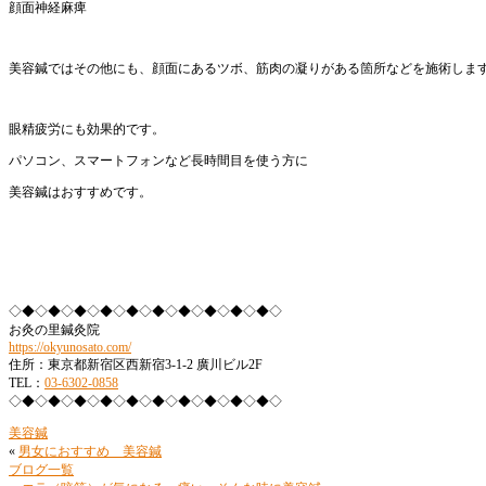
顔面神経麻痺
美容鍼ではその他にも、顔面にあるツボ、筋肉の凝りがある箇所などを施術しま
眼精疲労にも効果的です。
パソコン、スマートフォンなど長時間目を使う方に
美容鍼はおすすめです。
◇◆◇◆◇◆◇◆◇◆◇◆◇◆◇◆◇◆◇◆◇
お灸の里鍼灸院
https://okyunosato.com/
住所：東京都新宿区西新宿3-1-2 廣川ビル2F
TEL：
03-6302-0858
◇◆◇◆◇◆◇◆◇◆◇◆◇◆◇◆◇◆◇◆◇
美容鍼
«
男女におすすめ 美容鍼
ブログ一覧