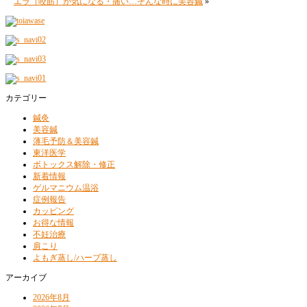
エラ（咬筋）が気になる・痛い…そんな時に美容鍼
»
カテゴリー
鍼灸
美容鍼
薄毛予防＆美容鍼
東洋医学
ボトックス解除・修正
新着情報
ゲルマニウム温浴
症例報告
カッピング
お得な情報
不妊治療
肩こり
よもぎ蒸し/ハーブ蒸し
アーカイブ
2026年8月