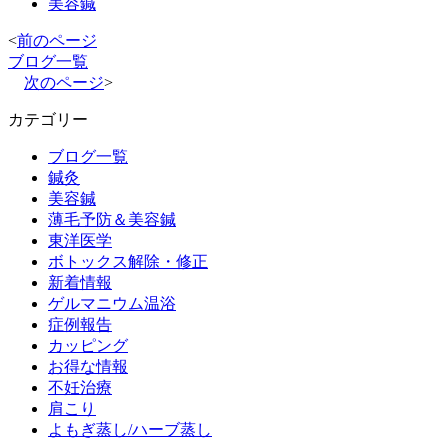
美容鍼
<
前のページ
ブログ一覧
次のページ
>
カテゴリー
ブログ一覧
鍼灸
美容鍼
薄毛予防＆美容鍼
東洋医学
ボトックス解除・修正
新着情報
ゲルマニウム温浴
症例報告
カッピング
お得な情報
不妊治療
肩こり
よもぎ蒸し/ハーブ蒸し